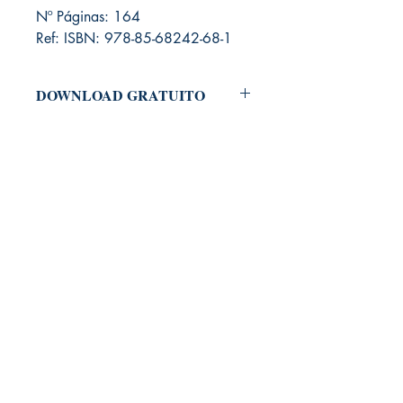
Nº Páginas: 164
Ref: ISBN: 978-85-68242-68-1
DOWNLOAD GRATUITO
Para baixar o arquivo em PDF do Livro,
é necessário adicioná-lo ao carrinho e
clicar em "Checkout".
Antes de concluir seu pedido, você
deverá fazer um cadastramento no
nosso site, informando nome e e-mail.
Não será solicitado dados pessoais
como endereço, RG, CPF ou telefone.
Por fim, basta concluir o seu pedido.
Informamos que será encaminhado
para seu e-mail, um link para fazer
download do seu produto digital.