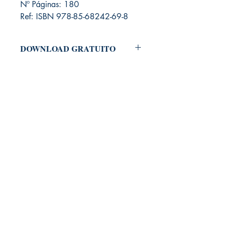
Nº Páginas: 180
Ref: ISBN 978-85-68242-69-8
DOWNLOAD GRATUITO
Para baixar o arquivo em PDF do Livro,
é necessário adicioná-lo ao carrinho e
clicar em "Checkout".
Antes de concluir seu pedido, você
deverá fazer um cadastramento no
nosso site, informando nome e e-mail.
Não será solicitado dados pessoais
como endereço, RG, CPF ou telefone.
Por fim, basta concluir o seu pedido.
Informamos que será encaminhado
para seu e-mail, um link para fazer
download do seu produto digital.