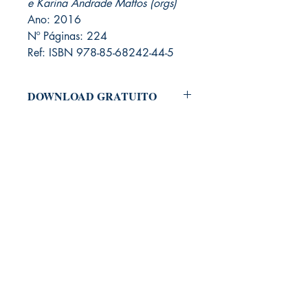
e Karina Andrade Mattos (orgs)
Ano: 2016
Nº Páginas: 224
Ref: ISBN 978-85-68242-44-5
DOWNLOAD GRATUITO
Para baixar o arquivo em PDF do Livro,
é necessário adicioná-lo ao carrinho e
clicar em "Checkout".
Antes de concluir seu pedido, você
deverá fazer um cadastramento no
nosso site, informando nome e e-mail.
Não será solicitado dados pessoais
como endereço, RG, CPF ou telefone.
Por fim, basta concluir o seu pedido.
Informamos que será encaminhado
para seu e-mail, um link para fazer
download do seu produto digital.