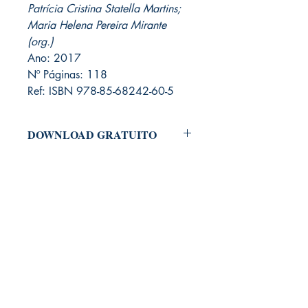
Patrícia Cristina Statella Martins;
Maria Helena Pereira Mirante
(org.)
Ano: 2017
Nº Páginas: 118
Ref: ISBN 978-85-68242-60-5
DOWNLOAD GRATUITO
Para baixar o arquivo em PDF do Livro,
é necessário adicioná-lo ao carrinho e
clicar em "Checkout".
Antes de concluir seu pedido, você
deverá fazer um cadastramento no
nosso site, informando nome e e-mail.
Não será solicitado dados pessoais
como endereço, RG, CPF ou telefone.
Por fim, basta concluir o seu pedido.
Informamos que será encaminhado
para seu e-mail, um link para fazer