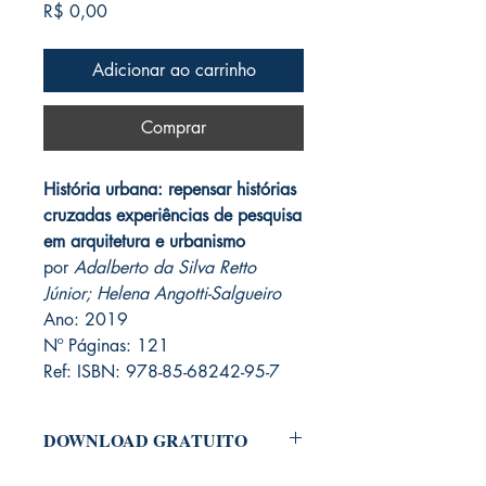
Preço
R$ 0,00
Adicionar ao carrinho
Comprar
História urbana: repensar histórias
cruzadas experiências de pesquisa
em arquitetura e urbanismo
por
Adalberto da Silva Retto
Júnior; Helena Angotti-Salgueiro
Ano: 2019
Nº Páginas: 121
Ref: ISBN: 978-85-68242-95-7
DOWNLOAD GRATUITO
Para baixar o arquivo em PDF do Livro,