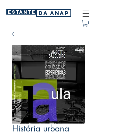
ESTANTE
DA ANAP
História urbana