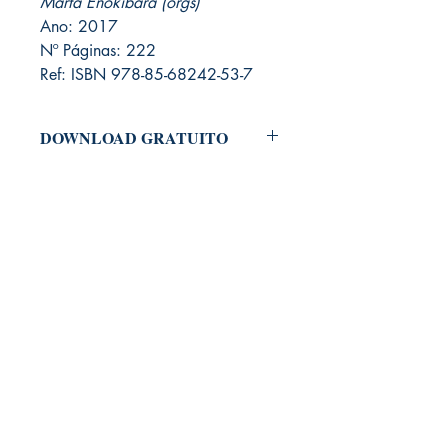
Marta Enokibara (orgs)
Ano: 2017
Nº Páginas: 222
Ref: ISBN 978-85-68242-53-7
DOWNLOAD GRATUITO
Para baixar o arquivo em PDF do Livro,
é necessário adicioná-lo ao carrinho e
clicar em "Checkout".
Antes de concluir seu pedido, você
deverá fazer um cadastramento no
nosso site, informando nome e e-mail.
Não será solicitado dados pessoais
como endereço, RG, CPF ou telefone.
Por fim, basta concluir o seu pedido.
Informamos que será encaminhado
para seu e-mail, um link para fazer
download do seu produto digital.