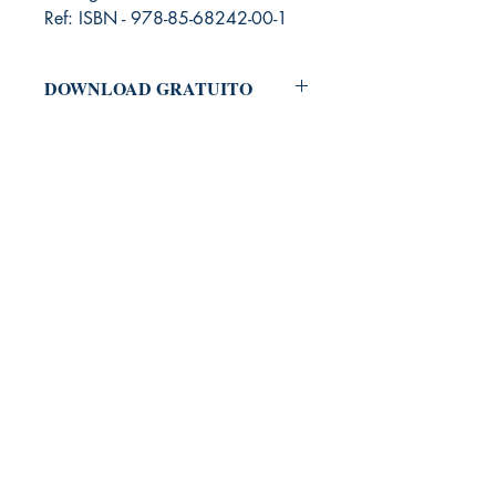
Ref: ISBN - 978-85-68242-00-1
DOWNLOAD GRATUITO
Para baixar o arquivo em PDF do Livro,
é necessário adicioná-lo ao carrinho e
clicar em "Checkout".
Antes de concluir seu pedido, você
deverá fazer um cadastramento no
nosso site, informando nome e e-mail.
Não será solicitado dados pessoais
como endereço, RG, CPF ou telefone.
Por fim, basta concluir o seu pedido.
Informamos que será encaminhado
para seu e-mail, um link para fazer
download do seu produto digital.